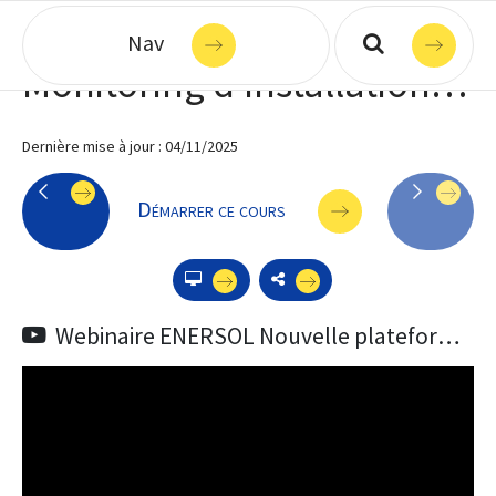
Se rendre au contenu
Nav
Monitoring d'installations via ENIRIS
Dernière mise à jour :
04/11/2025
Démarrer ce cours
Webinaire ENERSOL Nouvelle plateforme de supervision et de pilotage énergétique