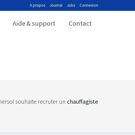
A propos
Journal
Jobs
Connexion
Aide & support
Contact
nersol souhaite recruter un
chauffagiste