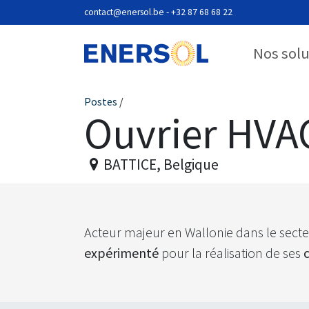
Se rendre au contenu
contact@enersol.be
- +32 87 68 68 22
Nos sol
Postes
/
Ouvrier HVA
BATTICE
,
Belgique
Acteur majeur en Wallonie dans le secte
expérimenté
pour la réalisation de ses