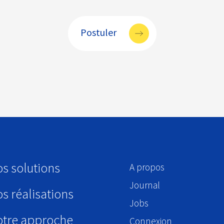
Postuler
s solutions
A propos
Journal
s réalisations
Jobs
tre approche
Connexion