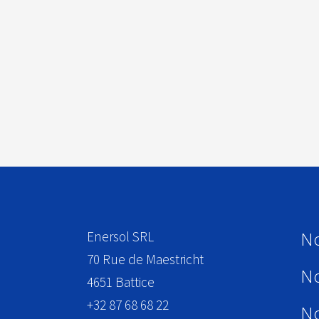
No
Enersol SRL
70 Rue de Maestricht
No
4651
Battice
+32 87 68 68 22
No