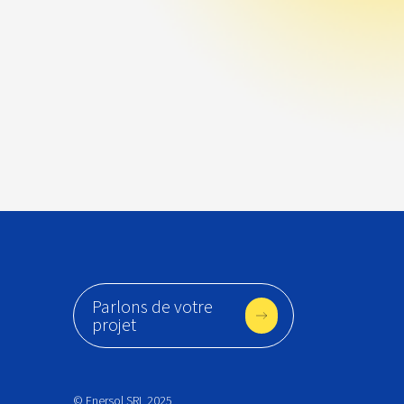
Parlons de votre
projet
© Enersol SRL 2025