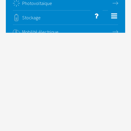
Photovoltaïque
Stockage
Mobilité électrique
Pompe à chaleur
Ventilation
Auto-construction
NOS SOLUTIONS
À L'ÉTRANGER