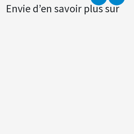
Envie d’en savoir plus sur
l’Echelle de performance ?
Retrouvez plus d’informations ici :
echelle de performance co2
Vous pouvez également prendre connaissance
des entreprises déjà certifiées via :
Participants