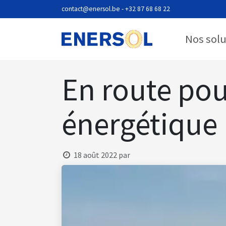
Se rendre au contenu
contact@enersol.be
- +32 87 68 68 22
Nos sol
En route po
énergétique 
18 août 2022
par