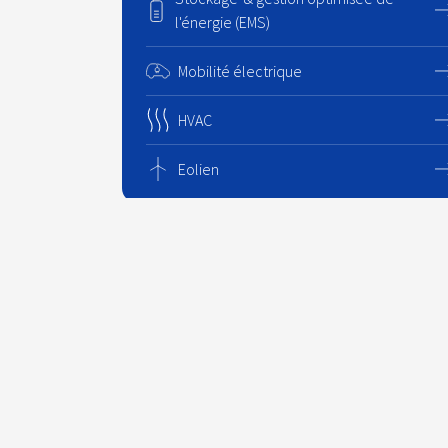
l'énergie (EMS)
Mobilité électrique
HVAC
Eolien
No
Enersol SRL
70 Rue de Maestricht