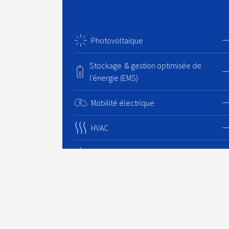
Photovoltaïque
Stockage & gestion optimisée de
l'énergie (EMS)
Mobilité électrique
HVAC
Eolien